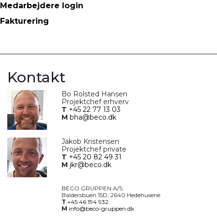
Medarbejdere login
Fakturering
Kontakt
Bo Rolsted Hansen
Projektchef erhverv
T
+45 22 77 13 03
M
bha@beco.dk
Jakob Kristensen
Projektchef private
T
+45 20 82 49 31
M
jkr@beco.dk
BECO GRUPPEN A/S
Baldersbuen 15D, 2640 Hedehusene
T
+45 46 194 932
M
info@beco-gruppen.dk