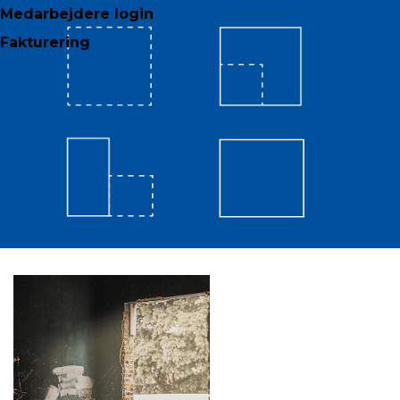
Medarbejdere login
Fakturering
FORSIKRINGSSKADER